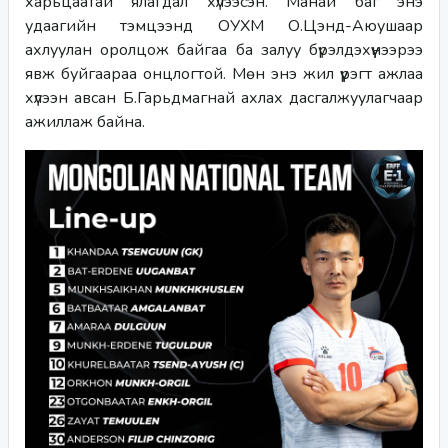
харьцаатай ялагдал хүлээсэн. Манай баг энэ 
удаагийн тэмцээнд ОУХМ О.Цэнд-Аюушаар 
ахлуулан оролцож байгаа ба залуу бүрэлдэхүүнээрээ 
явж буйгаараа онцлогтой. Мөн энэ жил үүрэгт ажлаа 
хүлээн авсан Б.Гарьдмагнай ахлах дасгалжуулагчаар 
ажиллаж байна. 