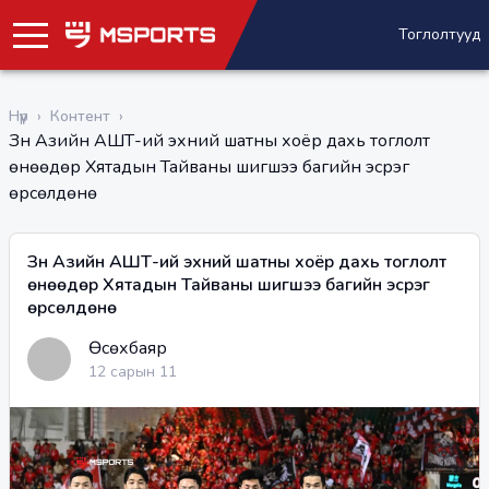
Тоглолтууд
Нүүр
›
Контент
›
Зүүн Азийн АШТ-ий эхний шатны хоёр дахь тоглолт
өнөөдөр Хятадын Тайваны шигшээ багийн эсрэг
өрсөлдөнө
Зүүн Азийн АШТ-ий эхний шатны хоёр дахь тоглолт
өнөөдөр Хятадын Тайваны шигшээ багийн эсрэг
өрсөлдөнө
Өсөхбаяр
12 сарын 11