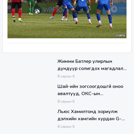
Жимми Батлер улирлын
дундуур солигдох магадлал
маш өндөр байна
8
сарын
6
Шай-ийн зогсоогдошгүй оноо
авалтууд, ОКС-ын
хамгаалалтыг Даллас сэтэлж
8
сарын
6
чадсангүй
Льюс Хамилтонд зориулж
дэлхийн хамгийн хурдан G-
Class-ыг зохион бүтээжээ
8
сарын
6