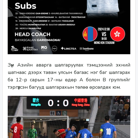
Зүүн Азийн аварга шалгаруулах тэмцээний эхний 
шатнаас дээрх таван улсын багаас нэг баг шалгарах 
ба 12-р сарын 17-ны өдөр А болон B группийг 
тэргүүлсэн багууд шалгарахын төлөө өрсөлдөх юм.  