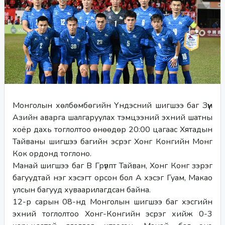
Монголын хөлбөмбөгийн Үндэсний шигшээ баг Зүүн 
Азийн аварга шалгаруулах тэмцээний эхний шатны 
хоёр дахь тоглолтоо өнөөдөр 20:00 цагаас Хятадын 
Тайваны шигшээ багийн эсрэг Хонг Конгийн Монг 
Кок ордонд тоглоно. 
Манай шигшээ баг B Грүппт Тайван, Хонг Конг зэрэг 
багуудтай нэг хэсэгт орсон бол А хэсэг Гуам, Макао 
улсын багууд хуваарилагдсан байна. 
12-р сарын 08-нд Монголын шигшээ баг хэсгийн 
эхний тоглолтоо Хонг-Конгийн эсрэг хийж 0-3 