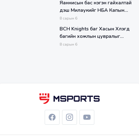
Яаннисын бас нэгэн гайхалтай
үдэш Милаукийг НБА Капын
дорнод бүсийн финалд
8
сарын
6
шалгарууллаа
BCH Knights баг Хасын Хүлэгүүд
багийн хожлын цувралыг
зогслоолоо
8
сарын
6