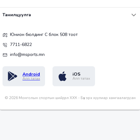
Танилцуулга
Юнион бюлдинг С блок 508 тоот
7711-6822
info@msports.mn
Android
iOS
Апп татах
Апп татах
©
2026
Монголын спортын шийдэл ХХК - Бүх эрх хуулиар хамгаалагдсан