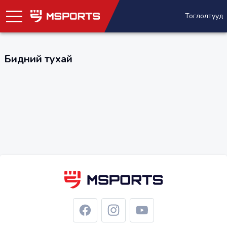
Тоглолтууд
Бидний тухай