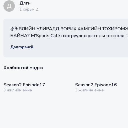
Дөлгөөн
Д
1 сарын 2
🏂⛷ӨВЛИЙН УЛИРАЛД ЗОРИХ ХАМГИЙН ТОХИРОМ
БАЙНА? M’Sports Café нэвтрүүлгээрээ оны төгсгөлд “San Juniper” хамтлагийн гишүүн “Bay”-ийн хамтаар Sky Resort цанын
баазад зочиллоо.
Дэлгэрэнгүй
Холбоотой мэдээ
38:23 мин
33:08 мин
Season2 Episode17
Season2 Episode16
3 жилийн өмнө
3 жилийн өмнө