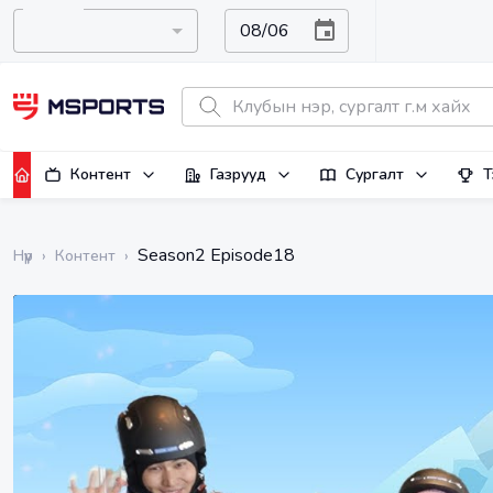
Контент
Газрууд
Сургалт
Т
Season2 Episode18
Нүүр
›
Контент
›