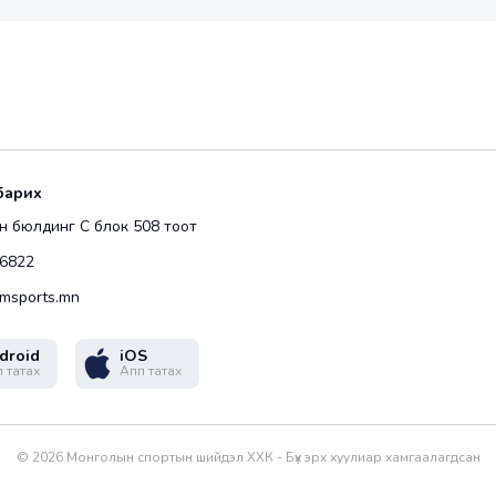
барих
 бюлдинг С блок 508 тоот
6822
msports.mn
droid
iOS
 татах
Апп татах
©
2026
Монголын спортын шийдэл ХХК - Бүх эрх хуулиар хамгаалагдсан