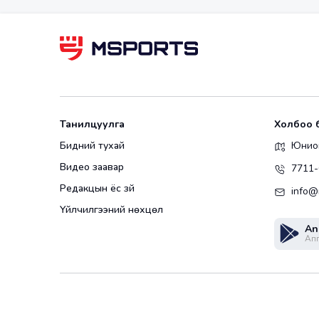
Танилцуулга
Холбоо 
Бидний тухай
Юнион
Видео заавар
7711-
Редакцын ёс зүй
info@
Үйлчилгээний нөхцөл
An
Апп