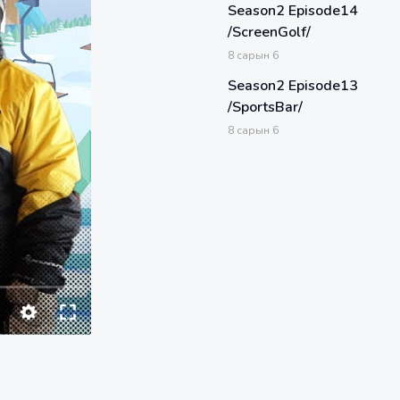
Season2 Episode14
/ScreenGolf/
8
сарын
6
Season2 Episode13
/SportsBar/
8
сарын
6