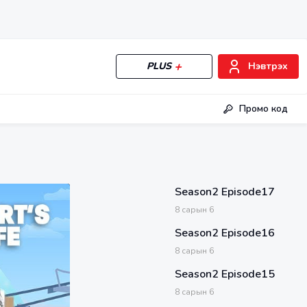
PLUS
Нэвтрэх
Промо код
Season2 Episode17
8
сарын
6
Season2 Episode16
8
сарын
6
Season2 Episode15
8
сарын
6