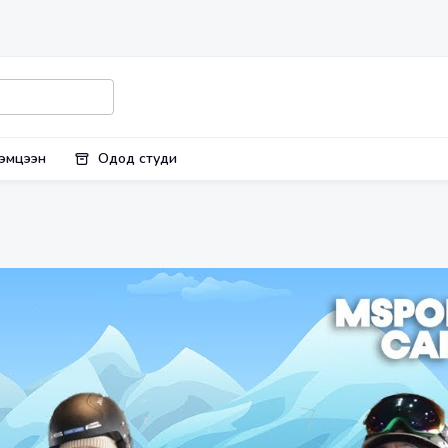
эмцээн
Одод студи