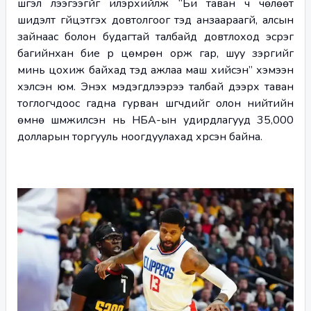
шүгэл үлээгээгүйг илэрхийлж “Би таван ч чөлөөт 
шидэлт гүйцэтгэх довтолгоог тэд анзаараагүй, алсын 
зайнаас болон будагтай талбайд довтлоход эсрэг 
багийнхан бие рүү цөмрөн орж гар, шуу зэргийг 
минь цохиж байхад тэд ажлаа маш хийсэн” хэмээн 
хэлсэн юм. Энэхүү мэдэгдлээрээ талбай дээрх таван 
тоглогчдоос гадна гурван шүүгчдийг олон нийтийн 
өмнө шүүмжилсэн нь НБА-ын удирдлагууд 35,000 
долларын торгууль ноогдуулахад хүрсэн байна.