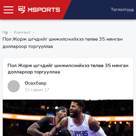
Тоглолтууд
Нүүр
›
Контент
›
Пол Жорж шүүгчдийг шүүмжилснийхээ төлөө 35 мянган
доллароор торгууллаа
Пол Жорж шүүгчдийг шүүмжилснийхээ төлөө 35 мянган
доллароор торгууллаа
Өсөхбаяр
11 сарын 17