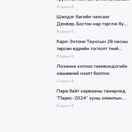
гэрээ байгуулж Үндэсний дээд
8
сарын
8
лигт Бишрэлт Металл нэрийн
Шилдэг багийн чансааг
дор өрсөлдөхөөр боллоо
Денвер, Бостон нар тэргүүлж буй
бол Даллас, Миннесота багууд
8
сарын
8
нэг шат ахиж Индиана Пэйсерс
Карл-Энтони Таунсын 28 насны
15-аас 7-руу орж ирлээ
төрсөн өдрийн тоглолт түүний
төсөөлснөөр байсангүй
8
сарын
8
Лозанна хотноо таеквондогийн
хөшөөний нээлт боллоо
8
сарын
8
Пара байт харвааны тамирчид
“Парис-2024” зуны олимпын
наадамд оролцох эрхийн төлөө
8
сарын
8
өрсөлдөхөөр замдаа гарлаа