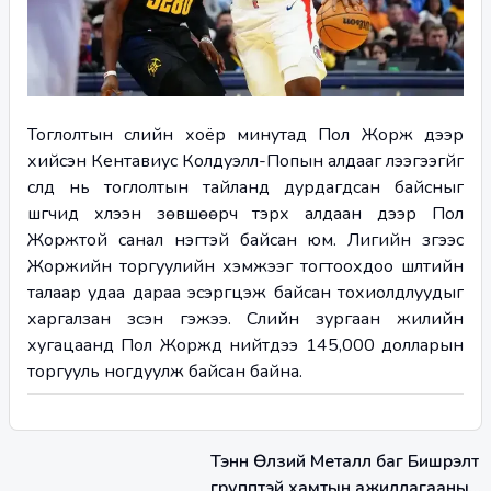
Тоглолтын сүүлийн хоёр минутад Пол Жорж дээр 
хийсэн Кентавиус Колдуэлл-Попын алдааг үлээгээгүйг 
сүүлд нь тоглолтын тайланд дурдагдсан байсныг 
шүүгчид хүлээн зөвшөөрч тэрхүү алдаан дээр Пол 
Жоржтой санал нэгтэй байсан юм. Лигийн зүгээс 
Жоржийн торгуулийн хэмжээг тогтоохдоо шүүлтийн 
талаар удаа дараа эсэргүүцэж байсан тохиолдлуудыг 
харгалзан үзсэн гэжээ. Сүүлийн зургаан жилийн 
хугацаанд Пол Жоржд нийтдээ 145,000 долларын 
торгууль ногдуулж байсан байна.   
Тэнүүн Өлзий Металл баг Бишрэлт
групптэй хамтын ажиллагааны