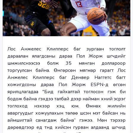
Лос Анжелес Клипперс баг зургаан тоглолт 
дараалан ялагдсаны дараа Пол Жорж шүүгчдийг 
шүүмжилснээсээ болж 35 мянган доллароор 
торгуулсан байна. Өнгөрсөн мягмар гарагт Лос 
Анжелес Клипперс баг Денвер Наггетс багт 
хожигдсоны дараа Пол Жорж ESPN-д өгсөн 
ярилцлагадаа "Бид гайхалтай тоглосон гэж би 
бодож байна гэхдээ талбай дээр найман хүний эсрэг 
тоглоход үнэхээр хэцүү юм. Өмнөх жилийн 
аваргуудыг хожуулахын төлөө шүүсэн мэт байсан нь 
аймшигтай санагдаж байна” гэжээ. Мөн тэрээр 
дөрөвдүгээр үед түүнд хийсэн гурван алдаанд шүүгчид 