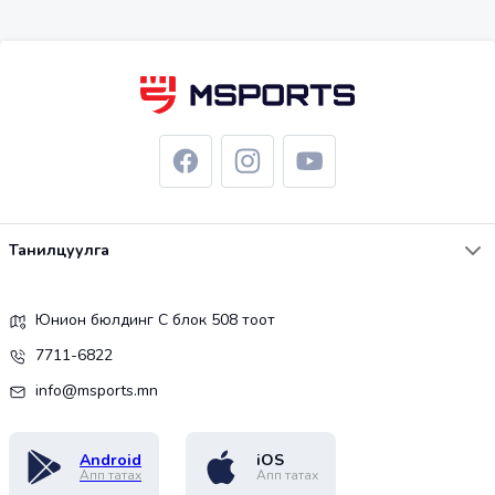
Танилцуулга
Юнион бюлдинг С блок 508 тоот
7711-6822
info@msports.mn
Android
iOS
Апп татах
Апп татах