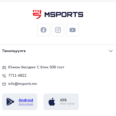
Танилцуулга
Юнион бюлдинг С блок 508 тоот
7711-6822
info@msports.mn
Android
iOS
Апп татах
Апп татах