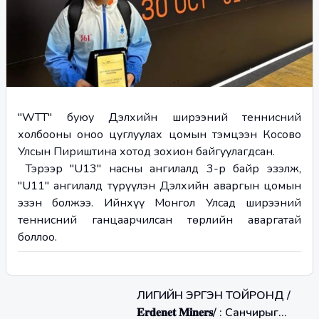
"WTT" буюу Дэлхийн ширээний теннисний 
холбооны оноо цуглуулах цомын тэмцээн Косово 
Улсын Пириштина хотод зохион байгуулагдсан.
 Тэрээр "U13" насны ангилалд 3-р байр эзэлж, 
"U11" ангилалд түрүүлэн Дэлхийн аваргын цомын 
эзэн болжээ. Ийнхүү Монгол Улсад ширээний 
теннисний ганцаарчилсан төрлийн аваргатай 
боллоо.
ЛИГИЙН ЭРГЭН ТОЙРОНД /
𝐄𝐫𝐝𝐞𝐧𝐞𝐭 𝐌𝐢𝐧𝐞𝐫𝐬/ : Санчирыг