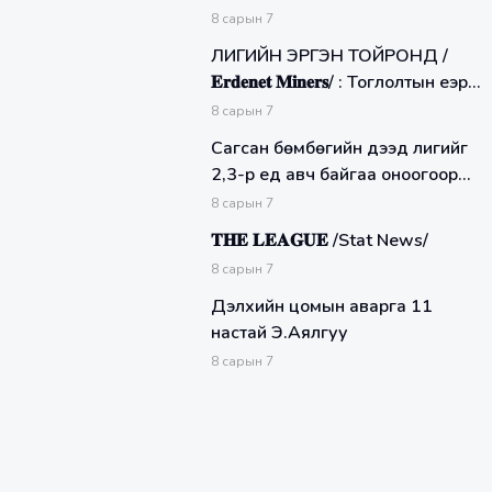
шигшээ багт дуудаагүй талаар
8
сарын
7
ЛИГИЙН ЭРГЭН ТОЙРОНД /
𝐄𝐫𝐝𝐞𝐧𝐞𝐭 𝐌𝐢𝐧𝐞𝐫𝐬/ : Тоглолтын үеэр
хувилбар хэрхэн явагддаг вэ?
8
сарын
7
Сагсан бөмбөгийн дээд лигийг
2,3-р үед авч байгаа оноогоор
Налайх Бизон баг тэргүүлж байна.
8
сарын
7
𝐓𝐇𝐄 𝐋𝐄𝐀𝐆𝐔𝐄 /Stat News/
8
сарын
7
Дэлхийн цомын аварга 11
настай Э.Аялгуу
8
сарын
7