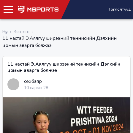
Тоглолтууд
Нүүр
›
Контент
›
11 настай Э.Аялгуу ширээний теннисийн Дэлхийн
цомын аварга болжээ
11 настай Э.Аялгуу ширээний теннисийн Дэлхийн
цомын аварга болжээ
Өсөхбаяр
10 сарын 28