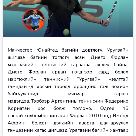
Манчестер Юнайтед багийн довтлогч, Уругвайн 
шигшээ багийн тоглогч асан Диего Форлан 
мэргэжлийн теннисний гараагаа эхэлж байна. 
Диего Форлан арван нэгдүгээр сард болох 
мэргэжлийн теннисний “Уругвайн нээлттэй 
тэмцээн”-д хосын төрөлд оролцоно гэж зохион 
байгуулагчид мягмар гарагт 
мэдэгдэв. Тэрбээр Аргентины теннисчин Федерико 
Кориатай хос болж тоглоно. Өдгөө 45 
настай хөлбөмбөгчин асан Форлан 2010 онд Өмнөд 
Африкт болсон дэлхийн аварга шалгаруулах 
тэмцээний хагас шигшээд Урагвайн багийн хамтаар 