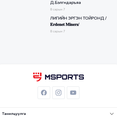
Д.Бэлгүүндаръяа
8
сарын
7
ЛИГИЙН ЭРГЭН ТОЙРОНД /
𝐄𝐫𝐝𝐞𝐧𝐞𝐭 𝐌𝐢𝐧𝐞𝐫𝐬/
8
сарын
7
Танилцуулга