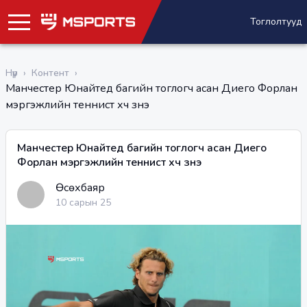
Тоглолтууд
Нүүр
›
Контент
›
Манчестер Юнайтед багийн тоглогч асан Диего Форлан
мэргэжлийн теннист хүч үзнэ
Манчестер Юнайтед багийн тоглогч асан Диего
Форлан мэргэжлийн теннист хүч үзнэ
Өсөхбаяр
10 сарын 25