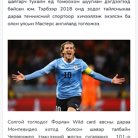
шалгарч тухайн үед томоохон шуугиан дэгдээгээд 
байсан юм. Тэрбээр 2018 онд зодог тайлсныхаа 
дараа теннисний спортоор хичээллэж эхэлсэн ба 
олон улсын Мастерс ангилалд тогложээ.
Солгой тоглодог Форлан Wild card авсны дараа 
Монтевидео хотод болсон шавар талбайн 
Челленжер тэмцээний үндсэн сугалаанд  101-р 