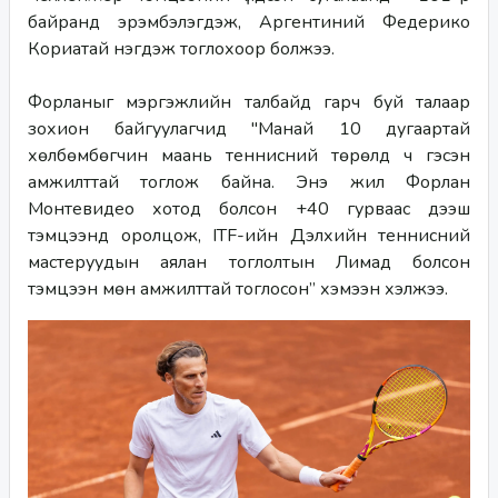
байранд эрэмбэлэгдэж, Аргентиний Федерико 
Кориатай нэгдэж тоглохоор болжээ. 
Форланыг мэргэжлийн талбайд гарч буй талаар 
зохион байгуулагчид "Манай 10 дугаартай 
хөлбөмбөгчин маань теннисний төрөлд ч гэсэн 
амжилттай тоглож байна. Энэ жил Форлан 
Монтевидео хотод болсон +40 гурваас дээш 
тэмцээнд оролцож, ITF-ийн Дэлхийн теннисний 
мастеруудын аялан тоглолтын Лимад болсон 
тэмцээн мөн амжилттай тоглосон” хэмээн хэлжээ. 