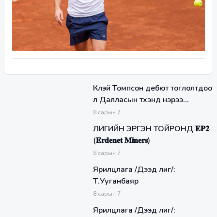
Клэй Томпсон дебют тоглолтдоо
л Далласын түүхэнд нэрээ
үлдээлээ
8
сарын
7
ЛИГИЙН ЭРГЭН ТОЙРОНД 𝐄𝐏𝟐
(𝐄𝐫𝐝𝐞𝐧𝐞𝐭 𝐌𝐢𝐧𝐞𝐫𝐬)
8
сарын
7
Ярилцлага /Дээд лиг/:
Т.Ууганбаяр
8
сарын
7
Ярилцлага /Дээд лиг/: