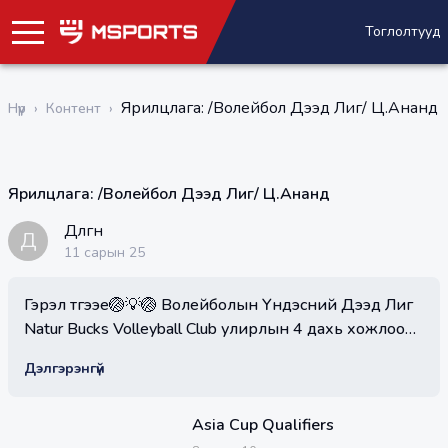
Тоглолтууд
Ярилцлага: /Волейбол Дээд Лиг/ Ц.Ананд
Нүүр
›
Контент
›
Ярилцлага: /Волейбол Дээд Лиг/ Ц.Ананд
Дөлгөөн
Д
11 сарын 25
Гэрэл түгээе🏐💡🏐 Волейболын Үндэсний Дээд Лиг
Natur Bucks Volleyball Club улирлын 4 дахь хожлоо
байгууллаа. Энэ удаагийн тоглолтонд гараанд гарч
Дэлгэрэнгүй
тоглосон Ц.Анандын тоглолтын дараах сэтгэгдлийг
хүргэж байна. Яг одоо тэд 2-р тойргын эхний
тоглолтоо Төв Миг багийн эсрэг тоглож байна.
Asia Cup Qualifiers