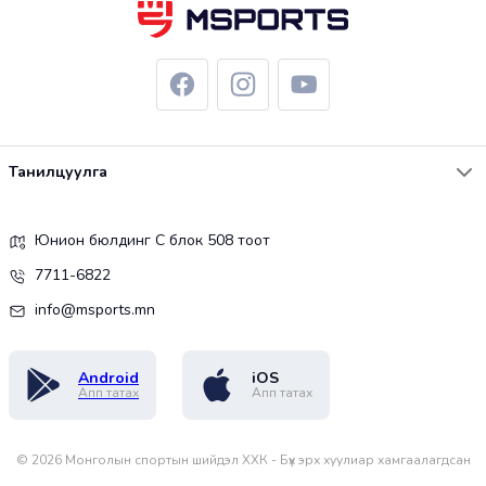
Танилцуулга
Юнион бюлдинг С блок 508 тоот
7711-6822
info@msports.mn
Android
iOS
Апп татах
Апп татах
©
2026
Монголын спортын шийдэл ХХК - Бүх эрх хуулиар хамгаалагдсан