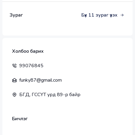
амжилт үзүүлсэн байна. 
Зураг
Бүх
11
зураг үзэх
Холбоо барих
99076845
funky87@gmail.com
БГД, ГССҮТ урд 89-р байр
Бичлэг