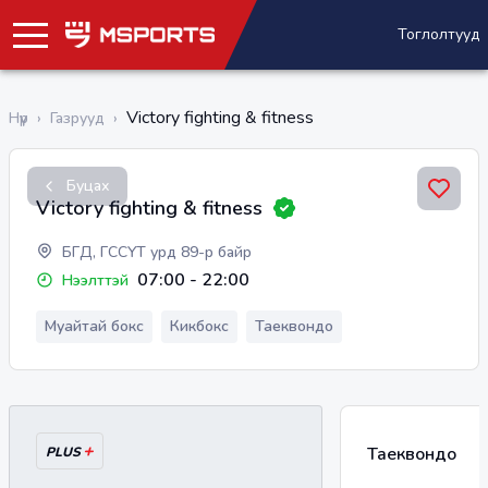
Тоглолтууд
Victory fighting & fitness
Нүүр
›
Газрууд
›
Буцах
Victory fighting & fitness
БГД, ГССҮТ урд 89-р байр
07:00
-
22:00
Нээлттэй
Муайтай бокс
Кикбокс
Таеквондо
+
Таеквондо
PLUS