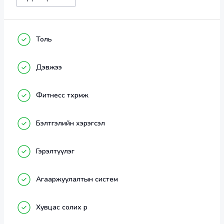
Victory fighting клуб нь кикбокс, muay thai, 
Толь
таеквондо төрлөөр сургалт орж байна. 
Дэвжээ
Тулааны бэлтгэлд хамрагдах ач тус : 
Фитнесс төхөөрөмж
Бэлтгэлийн хэрэгсэл
Гэрэлтүүлэг
Биеэ хамгаалж сурна.
Агааржуулалтын систем
Өөртөө итгэлтэй болж өөрийн хязгаарыг тэлж 
эхэлдэг.
Хувцас солих өрөө
Хувийн сахилга бат суун.