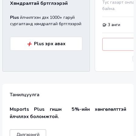
Тус газарт онла
Хямдралтай бүртгүүлээрэй
байна.
Plus
үйлчилгээн дэх 1000+ гаруй
сургалтанд хямдралтай бүртгүүлээрэй
3
анги
+
Plus эрх авах
Танилцуулга
Msports Plus гишүүн  5%-ийн хөнгөлөлттэй 
үйлчлүүлэх боломжтой.      
Дэлгэрэнгүй