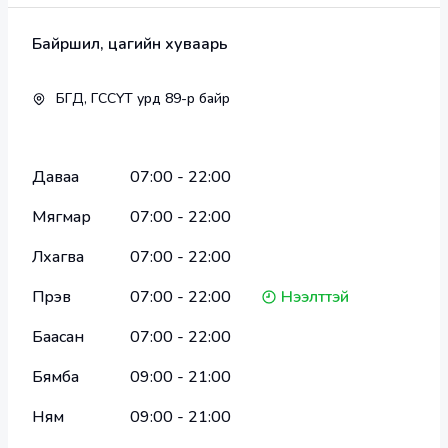
Амьд харилцаа найз нөхөдтэй болно.
Байршил, цагийн хуваарь
Биеийн хөгжил эрс сайжирч ачаалал даах 
чадвартай болно.
БГД, ГССҮТ урд 89-р байр
Утас зурагтаас хол цагийг зөв зарцуулна.
Даваа
07:00
-
22:00
Мягмар
07:00
-
22:00
Тулааны 6 төрөлд нийт 35 Алтан медаль буюу 35 
Лхагва
07:00
-
22:00
жинд улсын аварга!  
Пүрэв
07:00
-
22:00
Нээлттэй
Олон улсaas нийт 10 медаль!     
Дэлхийн өсвөрийн аварга  
Баасан
07:00
-
22:00
Зүүн Азын аварга
Буриадын улсын аварга 
Бямба
09:00
-
21:00
Шилдэг тамирчин цол нийт 10 удаа!  
Ням
09:00
-
21:00
Мөн Shootbox-ийн 2 жинд аваргын бүстээ болж 