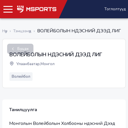
Тоглолтууд
ВОЛЕЙБОЛЫН ҮНДЭСНИЙ ДЭЭД ЛИГ
Нүүр
›
Тэмцээнүүд
›
Буцах
ВОЛЕЙБОЛЫН ҮНДЭСНИЙ ДЭЭД ЛИГ
Улаанбаатар,Монгол
Волейбол
Танилцуулга
Монголын Волейболын Холбооны Үндэсний Дээд