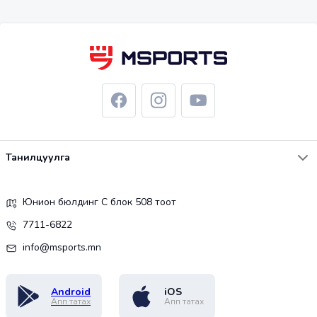
Танилцуулга
Юнион бюлдинг С блок 508 тоот
7711-6822
info@msports.mn
Android
iOS
Апп татах
Апп татах