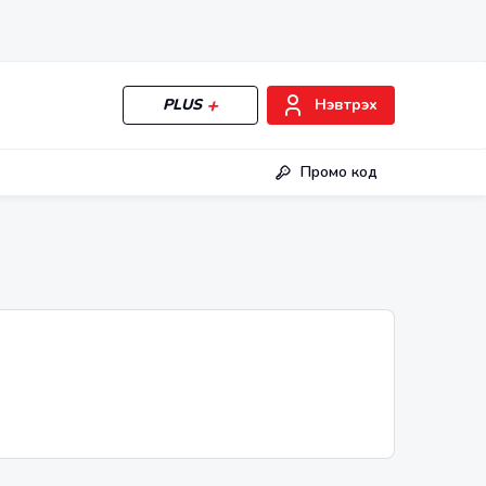
PLUS
Нэвтрэх
Промо код