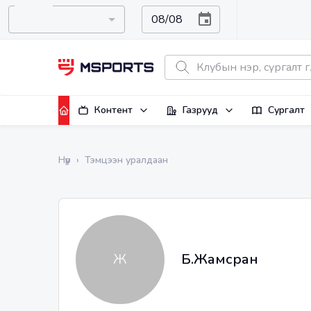
Контент
Газрууд
Сургалт
Нүүр
›
Тэмцээн уралдаан
Ж
Б.Жамсран