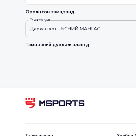
Оролцсон тэмцээнүүд
Тэмцээнүүд
Дархан хот - БҮСНИЙ МАНГАС
Тэмцээний дундаж үзүүлэлтүүд
Танилцуулга
Холбоо 