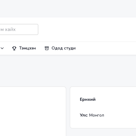
Тэмцээн
Одод студи
Ерөнхий
Улс
:
Монгол