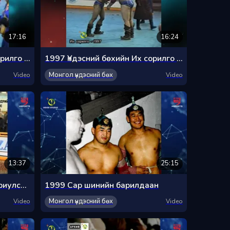
17:16
16:24
1997 Үндэсний бөхийн Их сорилго барилдаан 2-р хэсэг
1997 Үндэсний бөхийн Их сорилго барилдаан 3-р хэсэг
Монгол үндэсний бөх
Video
Video
13:37
25:15
1997 Нийслэлийн өдөрт зориулсан хүчит бөхийн барилдаан
1999 Сар шинийн барилдаан
Монгол үндэсний бөх
Video
Video