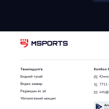
Танилцуулга
Холбоо 
Бидний тухай
Юнион
Видео заавар
7711-
Редакцын ёс зүй
info@
Үйлчилгээний нөхцөл
An
Апп