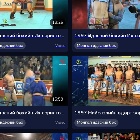
18:26
1997 Үндэсний бөхийн Их сорилго барилдаан 1-р хэсэг
үндэсний бөх
Монгол үндэсний бөх
Video
15:58
1997 Үндэсний бөхийн Их сорилго барилдаан 4 -р хэсэг
үндэсний бөх
Монгол үндэсний бөх
Video