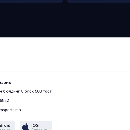
барих
 бюлдинг С блок 508 тоот
6822
msports.mn
droid
iOS
 татах
Апп татах