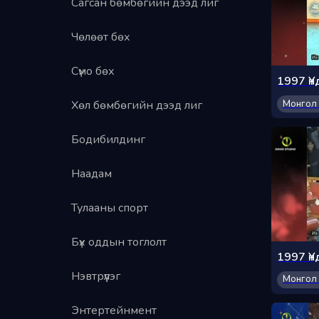
Сагсан бөмбөгийн дээд лиг
Чөлөөт бөх
Сүмо бөх
Монгол 
Хөл бөмбөгийн дээд лиг
Бодибилдинг
Наадам
Тулааны спорт
Бүх оддын тоглолт
Нэвтрүүлэг
Монгол 
Энтертейнмент