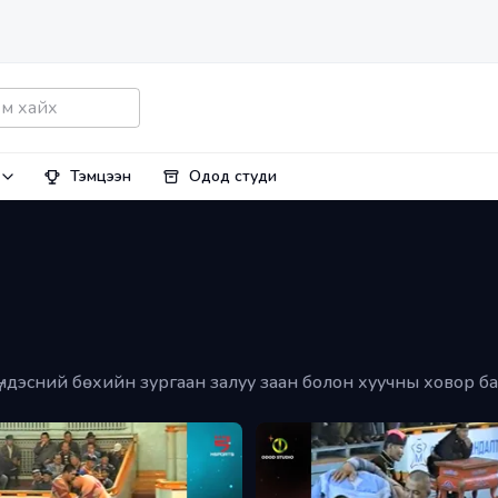
Тэмцээн
Одод студи
ндэсний бөхийн зургаан залуу заан болон хуучны ховор бар