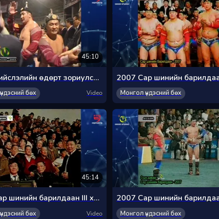
45:10
2003 Нийслэлийн өдөрт зориулсан хүчит бөхийн барилдаан
үндэсний бөх
Монгол үндэсний бөх
Video
45:14
2007 Сар шинийн барилдаан III хэсэг
үндэсний бөх
Монгол үндэсний бөх
Video