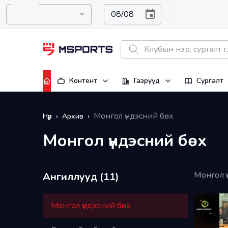
Контент
Газрууд
Сургалт
Монгол үндэсний бөх
Нүүр
›
Архив
›
Монгол үндэсний бөх
Монгол ү
Ангиллууд (
11
)
Монгол үндэсний бөх