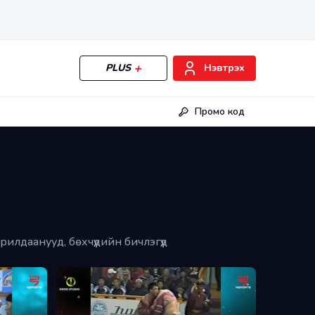
PLUS
Нэвтрэх
Промо код
илдаанууд, бөхчүүдийн бичлэгүүд