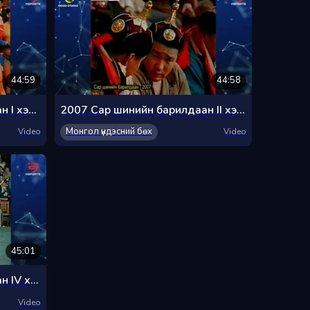
44:59
44:58
2007 Сар шинийн барилдаан I хэсэг
2007 Сар шинийн барилдаан II хэсэг
Монгол үндэсний бөх
Video
Video
45:01
2007 Сар шинийн барилдаан IV хэсэг
Video