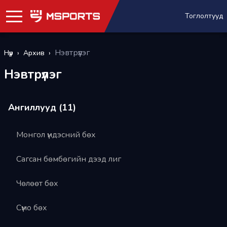
Тоглолтууд
Нэвтрүүлэг
Нүүр
›
Архив
›
Нэвтрүүлэг
Ангиллууд (
11
)
Монгол үндэсний бөх
Сагсан бөмбөгийн дээд лиг
Чөлөөт бөх
Сүмо бөх