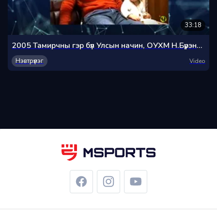
33:18
2005 Тамирчны гэр бүл Улсын начин, ОУХМ Н.Бүрэнбаатар
Нэвтрүүлэг
Video