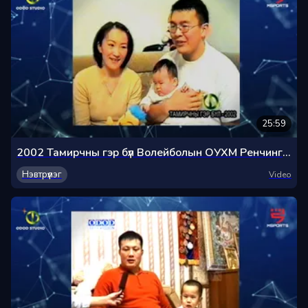
25:59
2002 Тамирчны гэр бүл Волейболын ОУХМ Ренчингийн Тамираа, ОУХМ Тамираагийн Хангал болон түүний ээж
Нэвтрүүлэг
Video