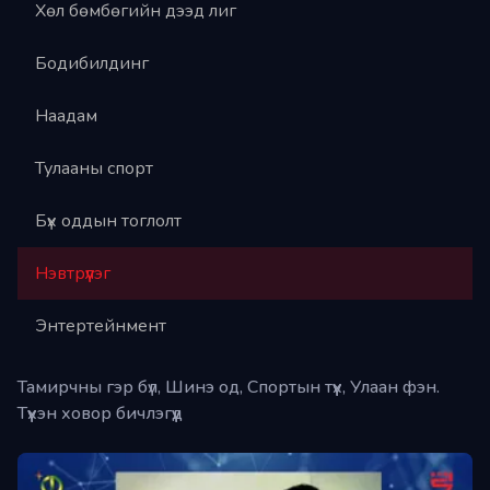
Хөл бөмбөгийн дээд лиг
Бодибилдинг
Наадам
Тулааны спорт
Бүх оддын тоглолт
Нэвтрүүлэг
Энтертейнмент
Тамирчны гэр бүл, Шинэ од, Спортын түүх, Улаан фэн.
Түүхэн ховор бичлэгүүд