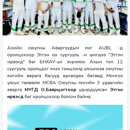
Азийн оюутны Аваргуудын лиг AUBL -д 
оролцохоор Этүгэн их сургууль -н шигшээ "Этүгэн 
ирвэсүүд" баг БНХАУ-ыг зорилоо. Азын топ 12 
сургууль оролцдог энэхүү тэмцээнд улсынхаа оюутны 
лигийн аврага багууд өрсөлдөх бөгөөд Монгол 
улсыг төлөөлж MCBA Оюутны лигийн 3 удаагийн 
аварга 
МУГД О.Баярцогтоор
 удирдуулсан 
Этүгэн 
ирвэсүүд
 баг оролцохоор болсон байна. 