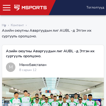
Тоглолтууд
Нүүр
›
Контент
›
Азийн оюутны Аваргуудын лиг AUBL -д Этүгэн их
сургууль оролцоно.
Азийн оюутны Аваргуудын лиг AUBL -д Этүгэн их
сургууль оролцоно.
Мөнхбаясгалан
М
8 сарын 12