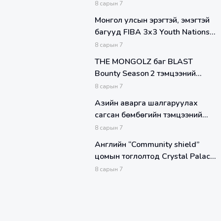
болон Тайваны Taichung Futuro
8
сарын
7
клубүүдийн хэвлэлийн бага хурал
Монгол улсын эрэгтэй, эмэгтэй
боллоо
багууд FIBA 3x3 Youth Nations
League 2025 тэмцээний хэсгийн
8
сарын
7
эхний хожлоо авлаа
THE MONGOLZ баг BLAST
Bounty Season 2 тэмцээний
шилдэг найман багт шалгараад
8
сарын
7
байна.
Азийн аварга шалгаруулах
сагсан бөмбөгийн тэмцээний
хэсгийн тоглолтууд өндөрлөлөө
8
сарын
7
Английн “Community shield”
цомын тоглолтод Crystal Palace
Клуб Liverpool-ийг хожиж
8
сарын
7
түрүүллээ