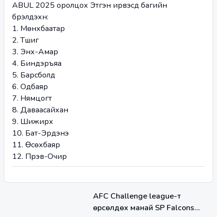
ABUL 2025 оролцох Этүгэн ирвэсүүд багийн 
бүрэлдэхүүн:
1. Мөнхбаатар
2. Түшиг
3. Энх-Амар
4. Биндэръяа
5. Барсболд
6. Одбаяр
7. Нямцогт
8. Даваасайхан
9. Шижирхүү
10. Бат-Эрдэнэ
11. Өсөхбаяр
12. Пүрэв-Очир 
AFC Challenge league-т
өрсөлдөх манай SP Falcons