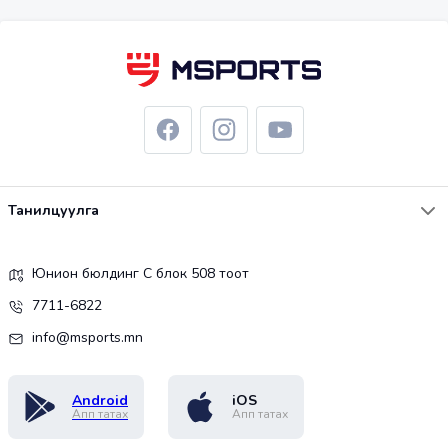
Танилцуулга
Юнион бюлдинг С блок 508 тоот
7711-6822
info@msports.mn
Android
iOS
Апп татах
Апп татах