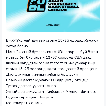
БНХАУ-д наймдугаар сарын 18-25 өдрүүдэд Ханжоу 
хотод болно. 
Нийт 24 хүний бүрэлдэхүүтэй AUBL-г зорьж буй Этүгэн 
ирвэсүүд баг 8-р сарын 12-16 хооронд CBA дээд 
лигийн багуудтай сорил тоглолт хийж улмаар 8.-р 
сарын 18-25 хооронд үндсэн тэмцээнтэй оролцоно.
Дасгалжуулагч, ажлын албаны бүрэлдэхүүн
Ерөнхий дасгалжуулагч : О.Баярцогт / МУГД / 
Туслах дасгалжуулагч : Анар
Хүчний дасгалжуулагч : Галбадрах Амжилт фитнесс 
Гадаад харилцаа : Энкүрий 
Менежер : Г.Сонинхүү