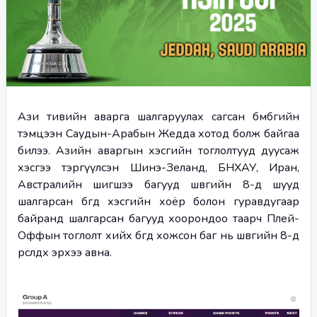
Ази тивийн аварга шалгаруулах сагсан бөмбөгийн 
тэмцээн Саудын-Арабын Жедда хотод болж байгаа 
билээ. 
Азийн аваргын хэсгийн тоглолтууд дуусаж 
хэсгээ тэргүүлсэн Шинэ-Зеланд, БНХАУ, Иран, 
Австралийн шигшээ багууд шөвгийн 8-д шууд 
шалгарсан бөгөөд хэсгийн хоёр болон гуравдугаар 
байранд шалгарсан багууд хоорондоо таарч Плей-
Оффын тоглолт хийх бөгөөд хожсон баг нь шөвгийн 8-д 
өрсөлдөх эрхээ авна.