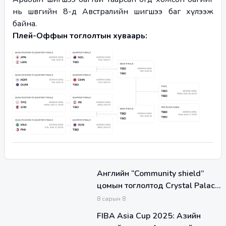
нь шөвгийн 8-д Австралийн шигшээ баг хүлээж 
байна.
Плей-Оффын тоглолтын хуваарь:
Английн “Community shield”
цомын тоглолтод Crystal Palace
Клуб Liverpool-ийг хожиж
8
сарын
8
түрүүллээ
FIBA Asia Cup 2025: Азийн