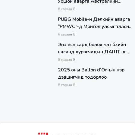
хошой аварга Австралийн
шигшээ баг БНСУ-ыг 36
8
сарын
8
оноогоор хожлоо
PUBG Mobile-н Дэлхийн аварга
“PMWC”-д Монгол улсыг төлөөлсөн
Alpha Gaming баг гуравдугаар
8
сарын
8
байр эзэлжээ.
Энэ есөн сард болох чөлөөт бөхийн
насанд хүрэгчидын ДАШТ-д
оролцох тамирчид тодорлоо.
8
сарын
8
2025 оны Ballon d’Or-ын нэр
дэвшигчид тодорлоо
8
сарын
8