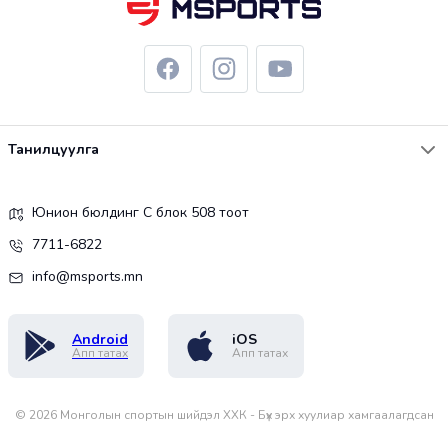
Танилцуулга
Юнион бюлдинг С блок 508 тоот
7711-6822
info@msports.mn
Android
iOS
Апп татах
Апп татах
©
2026
Монголын спортын шийдэл ХХК - Бүх эрх хуулиар хамгаалагдсан