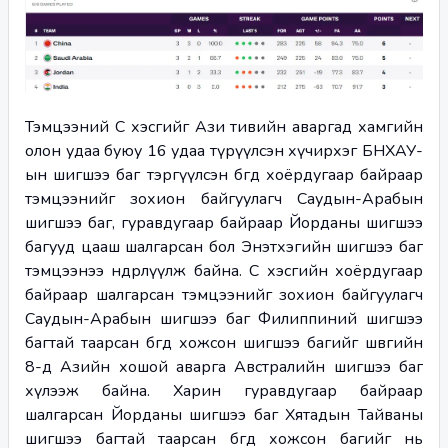
Тэмцээний C хэсгийг Ази тивийн аваргад хамгийн 
олон удаа буюу 16 удаа түрүүлсэн хүчирхэг БНХАУ-
ын шигшээ баг тэргүүлсэн бөгөөд хоёрдугаар байраар 
тэмцээнийг зохион байгуулагч Саудын-Арабын 
шигшээ баг, гуравдугаар байраар Йорданы шигшээ 
багууд цааш шалгарсан бол Энэтхэгийн шигшээ баг 
тэмцээнээ өндөрлүүлж байна. C хэсгийн хоёрдугаар 
байраар шалгарсан тэмцээнийг зохион байгуулагч 
Саудын-Арабын шигшээ баг Филиппиний шигшээ 
багтай таарсан бөгөөд хожсон шигшээ багийг шөвгийн 
8-д Азийн хошой аварга Австралийн шигшээ баг 
хүлээж байна. Харин гуравдугаар байраар 
шалгарсан Йорданы шигшээ баг Хятадын Тайваны 
шигшээ багтай таарсан бөгөөд хожсон багийг нь 