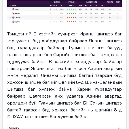
Тэмцээний B хэсгийг хүчирхэг Ираны шигшээ баг 
тэргүүлсэн бөгөөд хоёрдугаар байраар Японы шигшээ 
баг, гуравдугаар байраар Гуамын шигшээ багууд 
цааш шалгарсан бол Сирийн шигшээ баг тэмцээнээ 
өндөрлүүлж байна. B хэсгийн хоёрдугаар байраар 
шалгарсан Японы шигшээ баг өнгөрсөн Азийн аваргын 
мөнгөн медальт Ливаны шигшээ багтай таарсан бөгөөд 
хожсон шигшээ багийг шөвгийн 8-д Шинэ-Зеландын 
шигшээ баг хүлээж байна. Харин гуравдугаар 
байраар шалгарсан анх удаагаа Азийн аваргад 
оролцож буй Гуамын шигшээ баг БНСУ-ын шигшээ 
багтай таарсан бөгөөд хожсон багийг нь шөвгийн 8-д 
БНХАУ-ын шигшээ баг хүлээж байна.