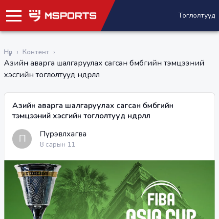
Тоглолтууд
Нүүр
›
Контент
›
Азийн аварга шалгаруулах сагсан бөмбөгийн тэмцээний
хэсгийн тоглолтууд өндөрлөлөө
Азийн аварга шалгаруулах сагсан бөмбөгийн
тэмцээний хэсгийн тоглолтууд өндөрлөлөө
Пүрэвлхагва
П
8 сарын 11