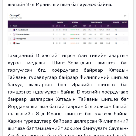
шөвгийн 8-д Ираны шигшээ баг хүлээж байна.
Тэмцээний D хэсгийг өнгөрсөн Ази тивийн аваргын 
хүрэл медальт Шинэ-Зеландын шигшээ баг 
тэргүүлсэн бөгөөд хоёрдугаар байраар Хятадын 
Тайвань, гуравдугаар байраар Филиппиний шигшээ 
багууд шалгарсан бол Иракийн шигшээ баг 
тэмцээнээ өндөрлүүлсэн байна. D хэсгийн хоёрдугаар 
байраар шалгарсан Хятадын Тайваны шигшээ баг 
Йорданы шигшээ багтай таарсан бөгөөд хожсон багийг 
нь шөвгийн 8-д Ираны шигшээ баг хүлээж байна. 
Харин гуравдугаар байраар шалгарсан Филиппиний 
шигшээ баг тэмцээнийг зохион байгуулагч Саудын-
Арабын шигшээ багтай таарсан бөгөөд хожсон багийг 