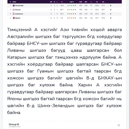
Тэмцээний А хэсгийг Ази тивийн хошой аварга 
Австралийн шигшээ баг тэргүүлсэн бөгөөд хоёрдугаар 
байраар БНСУ-ын шигшээ баг гуравдугаар байраар 
Ливаны шигшээ багууд цааш шалгарсан бол 
Катарын шигшээ баг тэмцээнээ өндөрлүүлж байна. А 
хэсгийн хоёрдугаар байраар шалгарсан БНСУ-ын 
шигшээ баг Гуамын шигшээ багтай таарсан бөгөөд 
хожсон шигшээ багийг шөвгийн 8-д БНХАУ-ын 
шигшээ баг хүлээж байна. Харин А хэсгийн 
гуравдугаар байраар шалгарсан Ливаны шигшээ баг 
Японы шигшээ багтай таарсан бөгөөд хожсон багийг нь 
шөвгийн 8-д Шинэ-Зеландын шигшээ баг хүлээж 
байна.