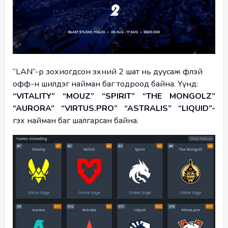
“LAN”-р зохиогдсон эхний 2 шат нь дуусаж флэй 
офф-н шилдэг найман баг тодроод байна. Үүнд:
“VITALITY” “MOUZ” “SPIRIT” “THE MONGOLZ” 
“AURORA” “VIRTUS.PRO” “ASTRALIS” “LIQUID”- 
гэх найман баг шалгарсан байна. 