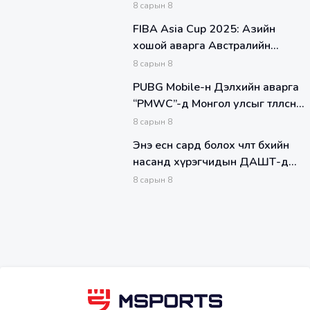
Клуб Liverpool-ийг хожиж
8
сарын
8
түрүүллээ
FIBA Asia Cup 2025: Азийн
хошой аварга Австралийн
шигшээ баг БНСУ-ыг 36
8
сарын
8
оноогоор хожлоо
PUBG Mobile-н Дэлхийн аварга
“PMWC”-д Монгол улсыг төлөөлсөн
Alpha Gaming баг гуравдугаар
8
сарын
8
байр эзэлжээ.
Энэ есөн сард болох чөлөөт бөхийн
насанд хүрэгчидын ДАШТ-д
оролцох тамирчид тодорлоо.
8
сарын
8