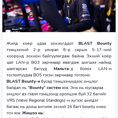
Жилд хоёр удаа зохиогддог 
BLAST Bounty 
тэмцээний 2-р улирал 8-р сарын 5-17-ний 
хооронд зохион байгуулагдаж байна. Эхний хоёр 
шат LAN-р BO3 зарчмаар явагдаж шигшээ наймд 
шалгарсан багууд 
Мальта
-д болох LAN-н 
тоглолтуудаа BO5 гэсэн зарчмаар тоглоно.
BLAST Bounty-н 
бусад тэмцээнүүдээс онцлог 
байдал нь 
“Bounty” систем 
юм. Энэ нь юугаараа 
онцлог вэ гэвэл тэмцээнд оролцож буй 32 багийг 
VRS (Valve Regional Standings)-н зүгээс шилдэг 
багаас нь доош ангилж эхний 16 багт bounty оноо 
өгсөн юм. 
Жишээ нь: