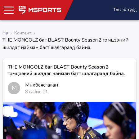
Тоглолтууд
Нүүр
›
Контент
›
THE MONGOLZ баг BLAST Bounty Season 2 тэмцээний
шилдэг найман багт шалгараад байна.
THE MONGOLZ баг BLAST Bounty Season 2
тэмцээний шилдэг найман багт шалгараад байна.
Мөнхбаясгалан
М
8 сарын 11