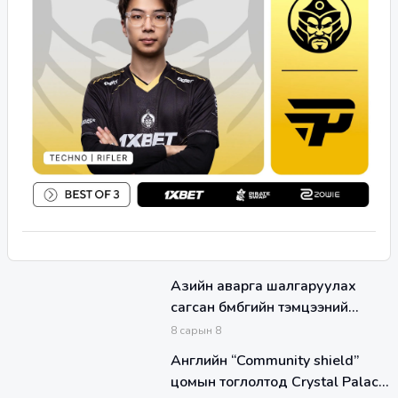
Азийн аварга шалгаруулах
сагсан бөмбөгийн тэмцээний
хэсгийн тоглолтууд өндөрлөлөө
8
сарын
8
Английн “Community shield”
цомын тоглолтод Crystal Palace