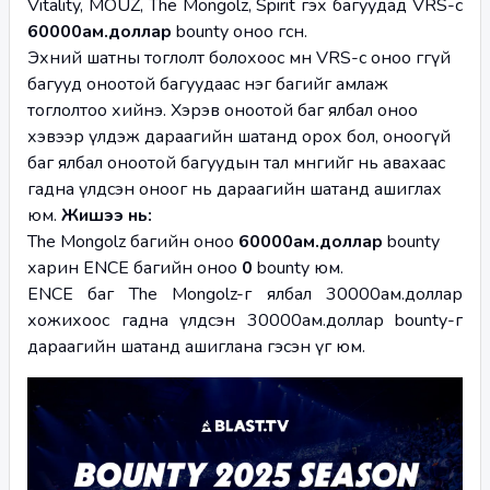
Vitality, MOUZ, The Mongolz, Spirit гэх багуудад VRS-с 
60000ам.доллар 
bounty оноо өгсөн.
Эхний шатны тоглолт болохоос өмнө VRS-с оноо өгөөгүй 
багууд оноотой багуудаас нэг багийг амлаж 
тоглолтоо хийнэ. Хэрэв оноотой баг ялбал оноо 
хэвээр үлдэж дараагийн шатанд орох бол, оноогүй 
баг ялбал оноотой багуудын тал мөнгийг нь авахаас 
гадна үлдсэн оноог нь дараагийн шатанд ашиглах 
юм. 
Жишээ нь:
The Mongolz багийн оноо 
60000ам.доллар
 bounty 
харин ENCE багийн оноо 
0 
bounty юм.
ENCE баг The Mongolz-г ялбал 30000ам.доллар 
хожихоос гадна үлдсэн 30000ам.доллар bounty-г 
дараагийн шатанд ашиглана гэсэн үг юм. 