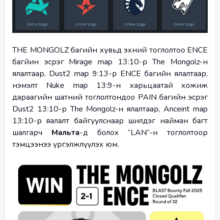
THE MONGOLZ багийн хувьд эхний тоглолтоо ENCE 
багйин эсрэг Mirage map 13:10-р The Mongolz-н 
ялалтаар, Dust2 map 9:13-р ENCE багийн ялалтаар, 
нэмэлт Nuke map 13:9-н харьцаатай хожиж 
дараагийн шатний тоглолтондоо PAIN багийн эсрэг 
Dust2 13:10-р The Mongolz-н ялалтаар, Anceint map 
13:10-р яалалт байгуулснаар шилдэг найман багт 
шалгарч 
Мальта
-д болох “LAN”-н тоглолтоор 
тэмцээнээ үргэлжлүүлэх юм.