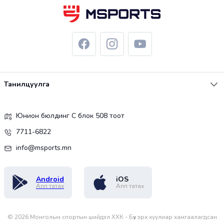
Танилцуулга
Юнион бюлдинг С блок 508 тоот
7711-6822
info@msports.mn
Android
iOS
Апп татах
Апп татах
©
2026
Монголын спортын шийдэл ХХК - Бүх эрх хуулиар хамгаалагдсан