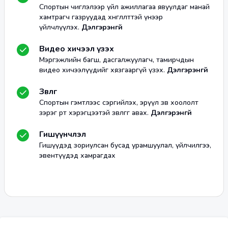
Спортын чиглэлээр үйл ажиллагаа явуулдаг манай
хамтрагч газруудад хөнгөлөлттэй үнээр
үйлчлүүлэх.
Дэлгэрэнгүй
Видео хичээл үзэх
Мэргэжлийн багш, дасгалжуулагч, тамирчдын
видео хичээлүүдийг хязгааргүй үзэх.
Дэлгэрэнгүй
Зөвлөгөө
Спортын гэмтлээс сэргийлэх, эрүүл зөв хоололт
зэрэг өөрт хэрэгцээтэй зөвлөгөөг авах.
Дэлгэрэнгүй
Гишүүнчлэл
Гишүүдэд зориулсан бусад урамшуулал, үйлчилгээ,
эвентүүдэд хамрагдах