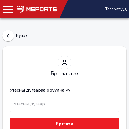
Тоглолтууд
Буцах
Бүртгэл үүсгэх
Утасны дугаараа оруулна уу
Бүртгүүлэх