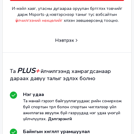
И-мэйл хаяг, утасны дугаараа оруулан бүртгүүлэх товчийг
дарж Msports-д нэвтэрснээр таныг тус вэбсайтын
үйлчилгээний нөхцөлийг
хүлээн зөвшөөрсөнд тооцно.
Нэвтрэх
PLUS
+
Та
үйлчилгээнд хамрагдсанаар
дараах давуу талыг эдлэх болно
Нэг удаа
Та манай гэрээт байгууллагуудаас өөрийн сонирхож
буй спортын төрөл болон спортын чиглэлээр үйл
ажиллагаа явуулж буй газруудад нэг удаа үнэгүй
үйлчлүүлэх.
Дэлгэрэнгүй
Байнгын хөнгөлөлт урамшуулал