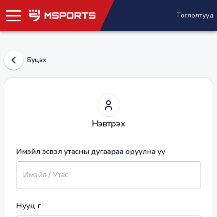
Тоглолтууд
Буцах
Нэвтрэх
Имэйл эсвэл утасны дугаараа оруулна уу
Нууц үг