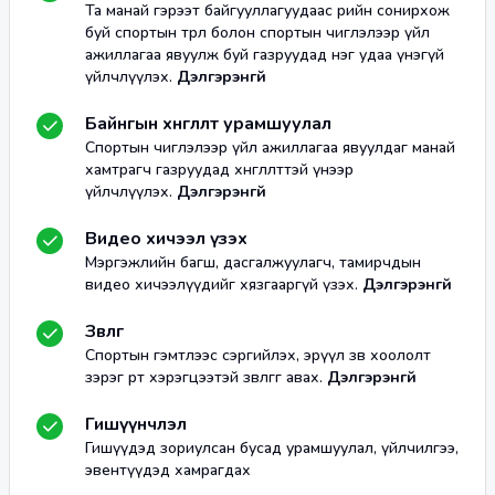
Та манай гэрээт байгууллагуудаас өөрийн сонирхож
буй спортын төрөл болон спортын чиглэлээр үйл
ажиллагаа явуулж буй газруудад нэг удаа үнэгүй
үйлчлүүлэх.
Дэлгэрэнгүй
Байнгын хөнгөлөлт урамшуулал
Спортын чиглэлээр үйл ажиллагаа явуулдаг манай
хамтрагч газруудад хөнгөлөлттэй үнээр
үйлчлүүлэх.
Дэлгэрэнгүй
Видео хичээл үзэх
Мэргэжлийн багш, дасгалжуулагч, тамирчдын
видео хичээлүүдийг хязгааргүй үзэх.
Дэлгэрэнгүй
Зөвлөгөө
Спортын гэмтлээс сэргийлэх, эрүүл зөв хоололт
зэрэг өөрт хэрэгцээтэй зөвлөгөөг авах.
Дэлгэрэнгүй
Гишүүнчлэл
Гишүүдэд зориулсан бусад урамшуулал, үйлчилгээ,
эвентүүдэд хамрагдах