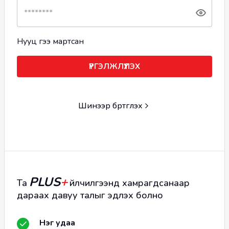
Нууц үгээ мартсан
ҮРГЭЛЖЛҮҮЛЭХ
Шинээр бүртгүүлэх
PLUS
+
Та
үйлчилгээнд хамрагдсанаар
дараах давуу талыг эдлэх болно
Нэг удаа