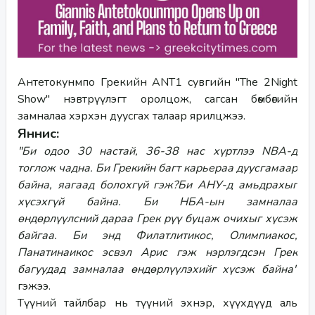
Антетокунмпо Грекийн ANT1 сувгийн "The 2Night 
Show" нэвтрүүлэгт оролцож, сагсан бөмбөгийн 
замналаа хэрхэн дуусгах талаар ярилцжээ.
Яннис: 
"Би одоо 30 настай, 36-38 нас хүртлээ NBA-д 
тоглож чадна. Би Грекийн багт карьераа дуусгамаар 
байна, яагаад болохгүй гэж?Би АНУ-д амьдрахыг 
хүсэхгүй байна. Би НБА-ын замналаа 
өндөрлүүлсний дараа Грек рүү буцаж очихыг хүсэж 
байгаа. Би энд Филатлитикос, Олимпиакос, 
Панатинаикос эсвэл Арис гэж нэрлэгдсэн Грек 
багуудад замналаа өндөрлүүлэхийг хүсэж байна"
гэжээ. 
Түүний тайлбар нь түүний эхнэр, хүүхдүүд аль 