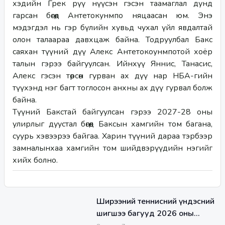
хэдийн Грек рүү нүүсэн гэсэн таамаглал дунд 
гарсан бөгөөд Антетокунмпо няцаасан юм. Энэ 
мэдэгдэл нь гэр бүлийн хувьд чухал үйл явдалтай 
олон талаараа давхцаж байна. Тодруулбал Бакс 
саяхан түүний дүү Алекс Антетокоунмпотой хоёр 
талын гэрээ байгуулсан. Ийнхүү Яннис, Танасис, 
Алекс гэсэн төрсөн гурван ах дүү нар НБА-гийн 
түүхэнд нэг багт тоглосон анхны ах дүү гурвал болж 
байна.
Түүний Бакстай байгуулсан гэрээ 2027-28 оны 
улирлыг дуустал бөгөөд Баксын хамгийн том багана, 
суурь хэвээрээ байгаа. Харин түүний дараа тэрбээр 
замналынхаа хамгийн том шийдвэрүүдийн нэгийг 
хийх болно. 
Ширээний теннисний үндэсний
шигшээ багууд 2026 оны