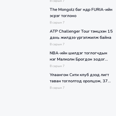
ДАШТ-д өрсөлдөх эрхээ авлаа
8
сарын
7
The Mongolz баг өнөөдөр FURIA-ийн
эсрэг тоглоно
8
сарын
7
ATP Challenger Tour тэмцээн 15
дахь жилдээ үргэлжилж байна
8
сарын
7
NBA-ийн шилдэг тоглогчдын
нэг Малколм Брогдон зодог
тайллаа
8
сарын
7
Улаангом Сити клуб дээд лигт
таван тоглолтод оролцож, 37
гоол хаалгандаа алдаад байна
8
сарын
7