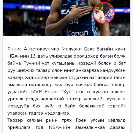
Яннис Антетокоунмпо Милуоки Бакс багийн хамт 
НБА-ийн 13 дахь улиралдаа оролцоход бэлэн болж 
байна. Түүний урт хугацааны ирээдүй болон өөр баг 
руу шилжих талаар олон нийт анхаарлаа хандуулсан 
хэвээр. Хэдийгээр Баксын төлөө дахин нэг аварга гэсэн 
амлалтаа нотлохоор жил бүр хичээж байгаа ч хоёр 
удаагийн MVP Яннис "Хүн" гэдгээ хүлээн зөвшөөрч, 
үргэлж өрсөлдөх чадвартай хэвээр үлдэхийг хүсдэг ч 
ирээдүйд бүх зүйл өөр байх боломжтой гэдгийг 
ухаарсан гэдгээ мэдэгджээ. 
Тэрөээр саяхан өөрийн төрөлх Грек улсын хэвлэлд 
ярилцлага өгөхдөө NBA-ийн замналынхаа дараах 