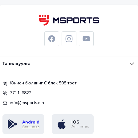
Танилцуулга
Юнион бюлдинг С блок 508 тоот
7711-6822
info@msports.mn
Android
iOS
Апп татах
Апп татах