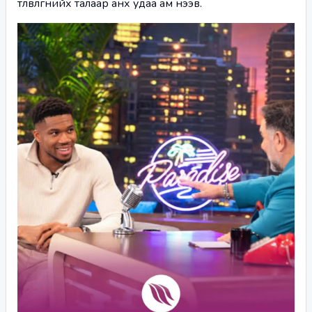
төлөвлөгөөнийхөө талаар анх удаа ам нээв. 