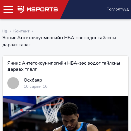
Тоглолтууд
Нүүр
›
Контент
›
Яннис Антетокоунмпогийн НБА-ээс зодог тайлсны
дараах төлөвлөгөө
Яннис Антетокоунмпогийн НБА-ээс зодог тайлсны
дараах төлөвлөгөө
Өсөхбаяр
10 сарын 16