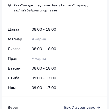
эрүүл аж төрөх ёсыг хэвшүүлэн биеийн тамир, 
Хан-Уул дүүрэг Туул river буюу Farmers"фермерүүд
спортоор хичээллэх таатай орчин бүрдүүлэх
зах"тай байрны спорт заал
Сурагчдын ур чадвар, бэлтгэл сургалтыг 
чанаржуулан шинжлэх ухааны үндэслэлтэй 
уялдуулан өндөр зэрэгтэй тамирчдыг 
Даваа
08:00
-
18:00
бэлтгэх, судалгаа шинжилгээтэй ажиллах 
юм.
Мягмар
Амарна
Лхагва
08:00
-
18:00
Пүрэв
Амарна
Баасан
08:00
-
18:00
Бямба
09:00
-
17:00
Ням
09:00
-
17:00
Зураг
Бүх
7
зураг үзэх