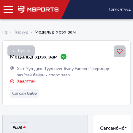
Тоглолтууд
Медальд хүрэх зам
Нүүр
›
Газрууд
›
Буцах
Медальд хүрэх зам
Хан-Уул дүүрэг Туул river буюу Farmers"фермерүүд
зах"тай байрны спорт заал
Хаалттай
Сагсан бөмбөг
+
Сагсанбөмбөг
PLUS