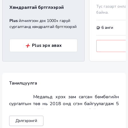
Тус газарт онла
Хямдралтай бүртгүүлээрэй
байна.
Plus
үйлчилгээн дэх 1000+ гаруй
сургалтанд хямдралтай бүртгүүлээрэй
6
анги
+
Plus эрх авах
Танилцуулга
         Медальд хүрэх зам сагсан бөмбөгийн 
сургалтын төв нь 2018 онд үүсгэн байгуулагдаж 5 
жил тасралтгүй үйл ажиллагаа явуулж байна. 8-дээш 
бүх насны хүүхдүүдэд зориулсан сургалт, мөн 18 
Дэлгэрэнгүй
наснаас дээш насанд хүрэгчдийн анги гэх мэт 3 