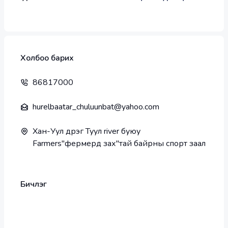
Холбоо барих
86817000
hurelbaatar_chuluunbat@yahoo.com
Хан-Уул дүүрэг Туул river буюу
Farmers"фермерүүд зах"тай байрны спорт заал
Бичлэг